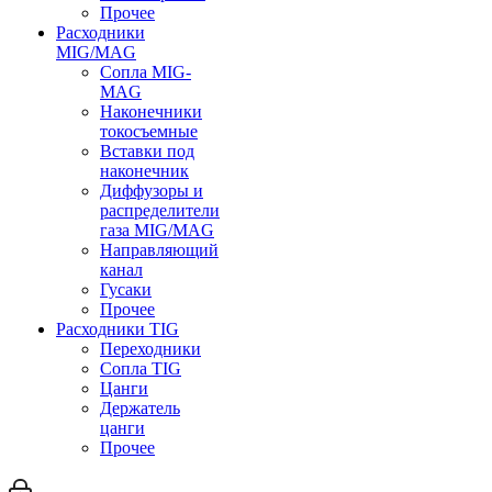
Прочее
Расходники
MIG/MAG
Сопла MIG-
MAG
Наконечники
токосъемные
Вставки под
наконечник
Диффузоры и
распределители
газа MIG/MAG
Направляющий
канал
Гусаки
Прочее
Расходники TIG
Переходники
Сопла TIG
Цанги
Держатель
цанги
Прочее