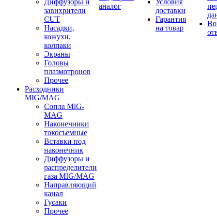
Диффузоры и
Условия
аналог
пе
завихрители
доставки
да
CUT
Гарантия
Во
Насадки,
на товар
от
кожухи,
колпаки
Экраны
Головы
плазмотронов
Прочее
Расходники
MIG/MAG
Сопла MIG-
MAG
Наконечники
токосъемные
Вставки под
наконечник
Диффузоры и
распределители
газа MIG/MAG
Направляющий
канал
Гусаки
Прочее