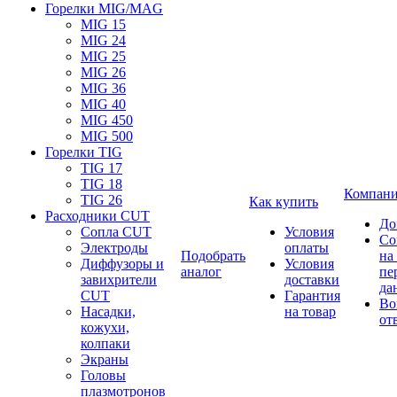
Горелки MIG/MAG
MIG 15
MIG 24
MIG 25
MIG 26
MIG 36
MIG 40
MIG 450
MIG 500
Горелки TIG
TIG 17
TIG 18
Компан
TIG 26
Как купить
Расходники CUT
До
Сопла CUT
Условия
Со
Электроды
оплаты
Подобрать
на
Диффузоры и
Условия
аналог
пе
завихрители
доставки
да
CUT
Гарантия
Во
Насадки,
на товар
от
кожухи,
колпаки
Экраны
Головы
плазмотронов