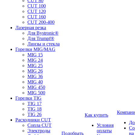
CUT 80
CUT 100
CUT 120
CUT 160
CUT 200-400
Лазерная резка
Для Bystronic®
Для Trumpf®
Линзы и стекла
Горелки MIG/MAG
MIG 15
MIG 24
MIG 25
MIG 26
MIG 36
MIG 40
MIG 450
MIG 500
Горелки TIG
TIG 17
TIG 18
Компан
TIG 26
Как купить
Расходники CUT
До
Сопла CUT
Условия
Со
Электроды
оплаты
Подобрать
на