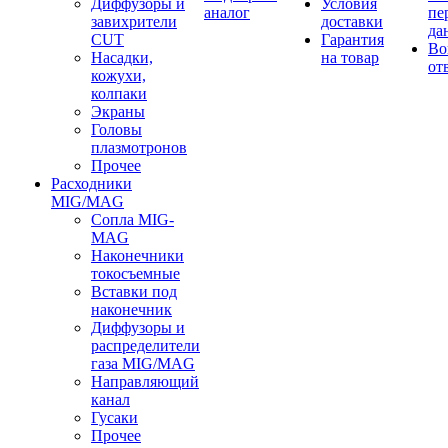
Диффузоры и
Условия
аналог
пе
завихрители
доставки
да
CUT
Гарантия
Во
Насадки,
на товар
от
кожухи,
колпаки
Экраны
Головы
плазмотронов
Прочее
Расходники
MIG/MAG
Сопла MIG-
MAG
Наконечники
токосъемные
Вставки под
наконечник
Диффузоры и
распределители
газа MIG/MAG
Направляющий
канал
Гусаки
Прочее