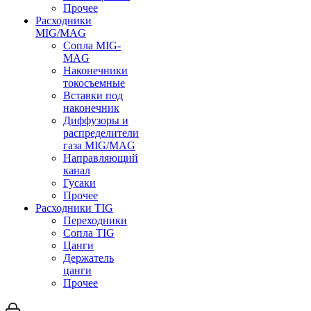
Прочее
Расходники
MIG/MAG
Сопла MIG-
MAG
Наконечники
токосъемные
Вставки под
наконечник
Диффузоры и
распределители
газа MIG/MAG
Направляющий
канал
Гусаки
Прочее
Расходники TIG
Переходники
Сопла TIG
Цанги
Держатель
цанги
Прочее