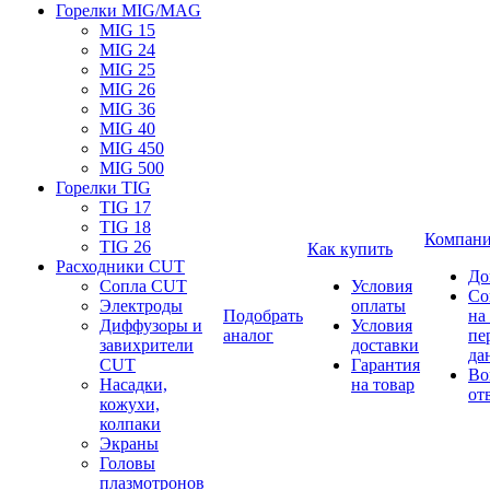
Горелки MIG/MAG
MIG 15
MIG 24
MIG 25
MIG 26
MIG 36
MIG 40
MIG 450
MIG 500
Горелки TIG
TIG 17
TIG 18
Компан
TIG 26
Как купить
Расходники CUT
До
Сопла CUT
Условия
Со
Электроды
оплаты
Подобрать
на
Диффузоры и
Условия
аналог
пе
завихрители
доставки
да
CUT
Гарантия
Во
Насадки,
на товар
от
кожухи,
колпаки
Экраны
Головы
плазмотронов