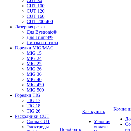
CUT 80
CUT 100
CUT 120
CUT 160
CUT 200-400
Лазерная резка
Для Bystronic®
Для Trumpf®
Линзы и стекла
Горелки MIG/MAG
MIG 15
MIG 24
MIG 25
MIG 26
MIG 36
MIG 40
MIG 450
MIG 500
Горелки TIG
TIG 17
TIG 18
Компан
TIG 26
Как купить
Расходники CUT
До
Сопла CUT
Условия
Со
Электроды
оплаты
Подобрать
на