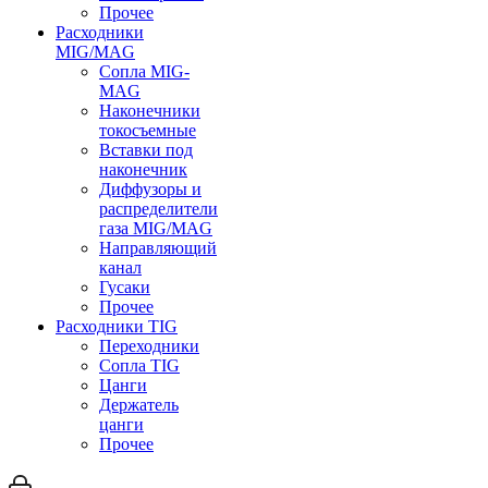
Прочее
Расходники
MIG/MAG
Сопла MIG-
MAG
Наконечники
токосъемные
Вставки под
наконечник
Диффузоры и
распределители
газа MIG/MAG
Направляющий
канал
Гусаки
Прочее
Расходники TIG
Переходники
Сопла TIG
Цанги
Держатель
цанги
Прочее