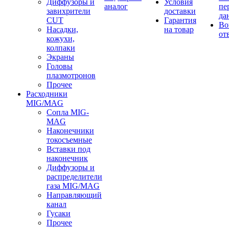
Диффузоры и
Условия
аналог
пе
завихрители
доставки
да
CUT
Гарантия
Во
Насадки,
на товар
от
кожухи,
колпаки
Экраны
Головы
плазмотронов
Прочее
Расходники
MIG/MAG
Сопла MIG-
MAG
Наконечники
токосъемные
Вставки под
наконечник
Диффузоры и
распределители
газа MIG/MAG
Направляющий
канал
Гусаки
Прочее