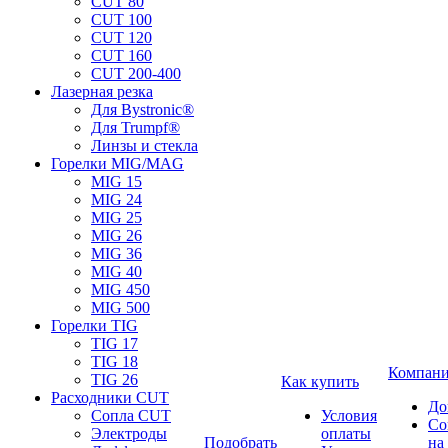
CUT 80
CUT 100
CUT 120
CUT 160
CUT 200-400
Лазерная резка
Для Bystronic®
Для Trumpf®
Линзы и стекла
Горелки MIG/MAG
MIG 15
MIG 24
MIG 25
MIG 26
MIG 36
MIG 40
MIG 450
MIG 500
Горелки TIG
TIG 17
TIG 18
Компан
TIG 26
Как купить
Расходники CUT
До
Сопла CUT
Условия
Со
Электроды
оплаты
Подобрать
на