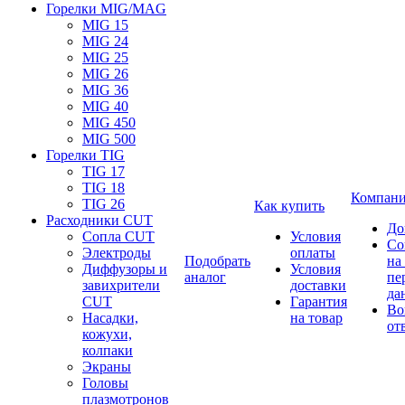
Горелки MIG/MAG
MIG 15
MIG 24
MIG 25
MIG 26
MIG 36
MIG 40
MIG 450
MIG 500
Горелки TIG
TIG 17
TIG 18
Компан
TIG 26
Как купить
Расходники CUT
До
Сопла CUT
Условия
Со
Электроды
оплаты
Подобрать
на
Диффузоры и
Условия
аналог
пе
завихрители
доставки
да
CUT
Гарантия
Во
Насадки,
на товар
от
кожухи,
колпаки
Экраны
Головы
плазмотронов